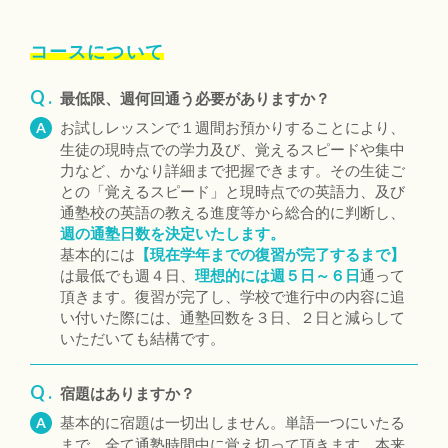
コースについて
Q .
最低限、週何回通う必要がありますか？
お試しレッスンで１週間お預かりすることにより、
A
生徒の現時点での学力及び、覚えるスピードや集中
力など、かなり詳細まで把握できます。その生徒ご
との「覚えるスピード」と現時点での英語力、及び
通塾校の英語の教える進度等から総合的に判断し、
週の通塾日数を決定いたします。
基本的には
【現在学年までの復習が完了するまで】
は最低でも週４日、
理想的には週５日～６日
通って
頂きます。復習が完了し、学校で進行中の内容に追
い付いた際には、通塾回数を３日、２日と減らして
いただいても結構です。
Q .
宿題はありますか？
基本的に宿題は一切出しません。単語一つにいたる
A
まで、全て通塾時間中に覚え切って頂きます。本来