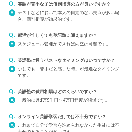
Q .
英語が苦手な子は個別指導の方が良いですか？
テストなどにおいて本人の自覚のない失点が多い場
A
合、個別指導が効果的です。
Q .
部活が忙しくても英語塾に通えますか？
スケジュール管理ができれば両立は可能です。
A
Q .
英語塾に通うベストなタイミングはいつですか？
少しでも「苦手だと感じた時」が最適なタイミング
A
です。
Q .
英語塾の費用相場はどのくらいですか？
一般的に月1万5千円〜4万円程度が相場です。
A
Q .
オンライン英語学習だけでは不十分ですか？
これまで自分で学習を進められなかった生徒には不
A
十分であることが多いです。